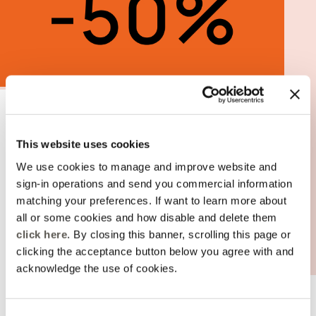
SALDI FINO AL -50%!
This website uses cookies
We use cookies to manage and improve website and
Sono arrivati i saldi fino al -50% sulla Collezione
sign-in operations and send you commercial information
Primavera-Estate! Affrettati, ti aspettiamo in negozio e
matching your preferences. If want to learn more about
online!
all or some cookies and how disable and delete them
click here
. By closing this banner, scrolling this page or
ACQUISTA
clicking the acceptance button below you agree with and
acknowledge the use of cookies.
RECENSIONI