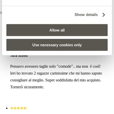
RECENSIONI
Le recensioni non sono verificate, sono importate da Google Business Profile e sono
Show details
una selezione delle pertinenti a 4 o 5 stelle; su Google Business Profile possono
esserci recensioni con valutazioni inferiori. Puoi leggere tutte le recensioni
Allow all
2025-07-08
Use necessary cookies only
Sira Rossi
Pensavo avessero taglie solo "comode".. ma non è così!
Ieri ho trovato 2 ragazze carinissime che mi hanno saputo
consigliare al meglio. Super soddisfatta del mio acquisto.
Tornerò sicuramente.