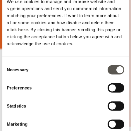
We use cookies to manage and improve website and
sign-in operations and send you commercial information
matching your preferences. If want to learn more about
all or some cookies and how disable and delete them
click here
. By closing this banner, scrolling this page or
clicking the acceptance button below you agree with and
acknowledge the use of cookies.
Consent
SALDI FINO AL -50%!
Necessary
Selection
Sono arrivati i saldi fino al -50% sulla Collezione
Preferences
Primavera-Estate! Affrettati, ti aspettiamo in negozio e
online!
Statistics
ACQUISTA
Marketing