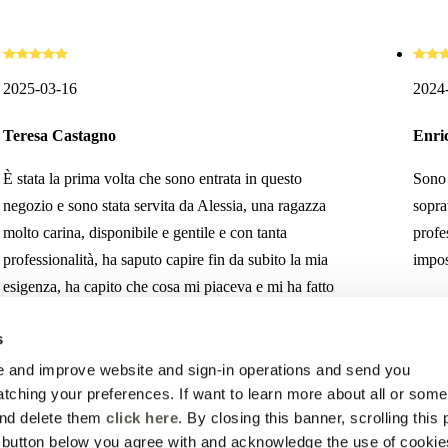
2025-03-16
2024
Teresa Castagno
Enri
È stata la prima volta che sono entrata in questo
Sono 
negozio e sono stata servita da Alessia, una ragazza
sopra
molto carina, disponibile e gentile e con tanta
profe
professionalità, ha saputo capire fin da subito la mia
imposs
esigenza, ha capito che cosa mi piaceva e mi ha fatto
sentire a mio agio. Mi ha saputo consigliare e alla fine
s
sono uscita con ciò che mi piaceva e che mi ero
prefissata di mettere per questo evento speciale.
 and improve website and sign-in operations and send you
ching your preferences. If want to learn more about all or some
and delete them
click here
. By closing this banner, scrolling this
e button below you agree with and acknowledge the use of cookie