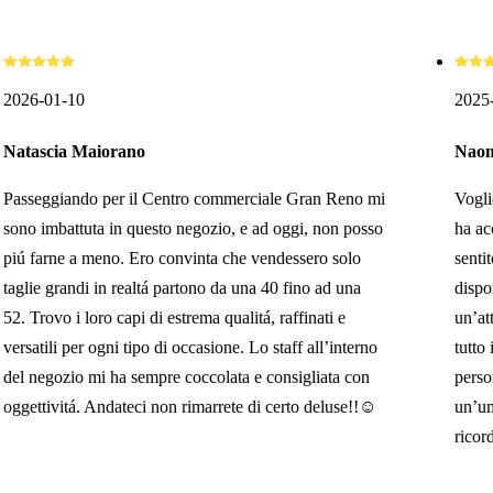
2026-01-10
2025
Natascia Maiorano
Naom
Passeggiando per il Centro commerciale Gran Reno mi
Vogli
sono imbattuta in questo negozio, e ad oggi, non posso
ha ac
piú farne a meno. Ero convinta che vendessero solo
senti
taglie grandi in realtá partono da una 40 fino ad una
dispo
52. Trovo i loro capi di estrema qualitá, raffinati e
un’at
versatili per ogni tipo di occasione. Lo staff all’interno
tutto
del negozio mi ha sempre coccolata e consigliata con
perso
oggettivitá. Andateci non rimarrete di certo deluse!!☺️
un’um
ricor