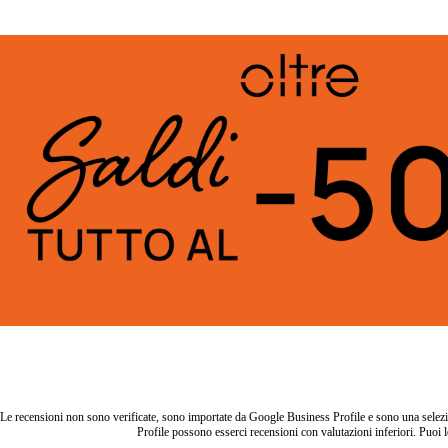
Le recensioni non sono verificate, sono importate da Google Business Profile e sono una selezio
Profile possono esserci recensioni con valutazioni inferiori. Puoi l