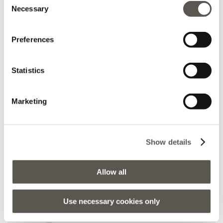
Necessary
che non ero io l'incapace che non riusciva a fare un reso
Selection
(come mi ha fatto più volte intendere) ma a causa della
loro incompetenza ho dovuto perdere più di 40 minuti del
Preferences
mio tempo! Spero vivamente che questa persona cambi
lavoro....
Statistics
Marketing
2026-07-23
Show details
Sara Martin
Un bel negozio, ben assortito con capi di qualità.
Allow all
Commesse disponibili, pazienti, gentilissime!
Use necessary cookies only