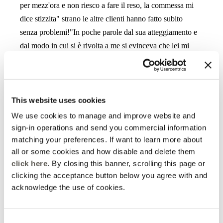
per mezz'ora e non riesco a fare il reso, la commessa mi
dice stizzita" strano le altre clienti hanno fatto subito
senza problemi!"In poche parole dal sua atteggiamento e
dal modo in cui si è rivolta a me si evinceva che lei mi
reputasse un' incapace.Prova a farlo lei con il mio
telefono e non riuscendoci mi dice seccata di avere
difficoltà perché non conosce il mio telefono ( come se la
procedura di reso cambiasse da un telefono all'altro!).
This website uses cookies
Dopo aver provato per mezz'ora io e mia figlia
We use cookies to manage and improve website and
inutilmente, leggo sulle istruzioni che prima di fare il reso
sign-in operations and send you commercial information
bisognava aver dato conferma della ricezione del pacco
matching your preferences. If want to learn more about
all or some cookies and how disable and delete them
da parte del team del negozio. Così le chiedo di questa
click here
. By closing this banner, scrolling this page or
conferma di ricezione e lei controllando si accorge che
clicking the acceptance button below you agree with and
non era stata fatta.Naturalmente si giustifica dicendo che
acknowledge the use of cookies.
era colpa della collega che non l'aveva fatto... Ecco il
motivo per cui sono stata più di mezz'ora a provare
inutilmente a fare il reso! Prima di andare via le ho detto
Consent