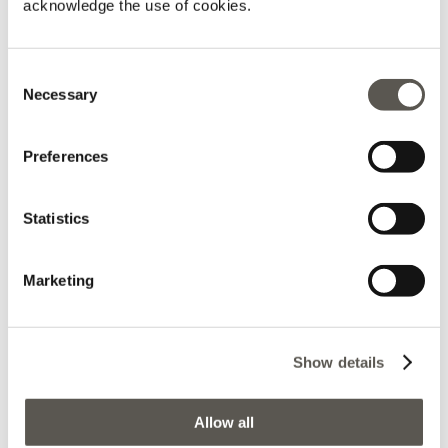
acknowledge the use of cookies.
2024-11-27
Consent
Stefania Prigione
Necessary
Selection
Volevo ringraziare la commessa che con la sua
professionalità , gentilezza e molta cura per i dettagli ha
Preferences
saputo indirizzarmi a acquisti veramente al top. Grazie
grazie di cuore 💖❤️
Statistics
Marketing
2024-11-04
Show details
Valentyna
Negozio Eccellente,vasto assortimento la mia esperienza
Allow all
è stata molto molto positiva! Le ragazze hanno dimostrato