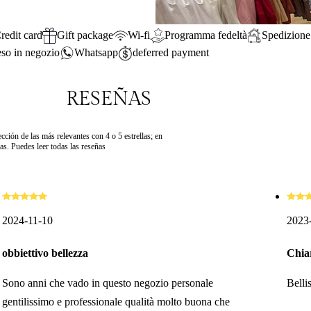
redit card
Gift package
Wi-fi
Programma fedeltà
Spedizione
reso in negozio
Whatsapp
deferred payment
RESEÑAS
ción de las más relevantes con 4 o 5 estrellas; en
s. Puedes leer todas las reseñas
2024-11-10
2023
obbiettivo bellezza
Chia
Sono anni che vado in questo negozio personale
Belli
gentilissimo e professionale qualità molto buona che