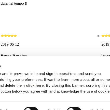
dura nel tempo !!
2019-06-12
2019
Bruno Rendina
laur
s
Personale gentile e qualificato, prezzi buoniiii.
Capi 
 and improve website and sign-in operations and send you
ching your preferences. If want to learn more about all or some
and delete them
click here
. By closing this banner, scrolling this
e button below you agree with and acknowledge the use of cookie
as haciendo clic en el siguiente
enlace