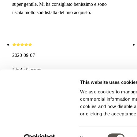
super gentile. Mi ha consigliato benissimo e sono
uscita molto soddisfatta del mio acquisto.
2020-09-07
Linda Casone
This website uses cookie
Personale molto gentile e disponibile..prodotti ottimi a
buon prezzo!
We use cookies to manage
commercial information mat
cookies and how disable 
or clicking the acceptanc
Reseñas importadas desde Google Business Profile. Puedes leer todas las reseñ
Consent