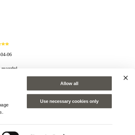
-04-06
a mazzini
molto belli gentilezza delle commesse
Allow all
Use necessary cookies only
 page
s.