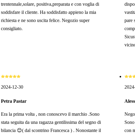
trentennale,solare, positiva,preparata e con voglia di
dispo
soddisfare il cliente. Ha soddisfatto appieno la mia
vasti
richiesta e ne sono uscita felice. Negozio super
pare 
consigliato.
compl
Sicur
vicin
2024-12-30
2024
Petra Pastar
Ales
Era la prima volta , non conoscevo il marchio .Sono
Negoz
stata seguita da una ragazza gentilissima del segno di
Sono 
bilancia 😊( dal scontrino Francesca ) . Nonostante il
con m