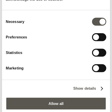
2024-10-01
Piero Maria
Consent
Necessary
Selection
Buoni capi a prezzi buoni e personale gentile
Preferences
Statistics
2024-09-15
Marketing
Dejak
Negozio ben curato e luminoso. Per motivi personali era
da tempo che non acquistavo vestiti per me perché non
Show details
accettavo le mie "nuove" forme. Con professionalità,
discrezione e ottimo gusto anche nell'abbinare i capi, la
Allow all
sig.ra Angela del pdv di Rho e' riuscita a conquistarmi,