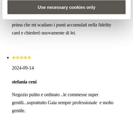
senza creare in me alcun imbarazzo, ma cambiando gran
Use necessary cookies only
parte del mio guardaroba e facendomi sentire bella,
nonostante le mie "nuove" forme. Sicuramente tornerò
prima che mi scadano i punti accumulati nella fidelity
card e chiederò nuovamente di lei.
2024-09-14
stefania ceni
Negozio pulito e ordinato ..le commesse super
gentili...soprattutto Gaia sempre professionale e molto
gentile.