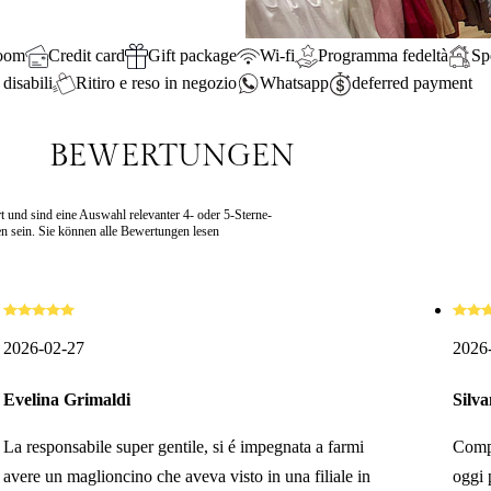
room
Credit card
Gift package
Wi-fi
Programma fedeltà
Sp
disabili
Ritiro e reso in negozio
Whatsapp
deferred payment
BEWERTUNGEN
t und sind eine Auswahl relevanter 4- oder 5-Sterne-
 sein. Sie können alle Bewertungen lesen
2026-02-27
2026
Evelina Grimaldi
Silv
La responsabile super gentile, si é impegnata a farmi
Compl
avere un maglioncino che aveva visto in una filiale in
oggi 