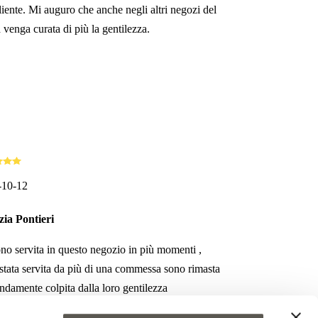
cliente. Mi auguro che anche negli altri negozi del
 venga curata di più la gentilezza.
-10-12
zia Pontieri
no servita in questo negozio in più momenti ,
stata servita da più di una commessa sono rimasta
ndamente colpita dalla loro gentilezza
nibilità e professionalità credo che sia uno dei