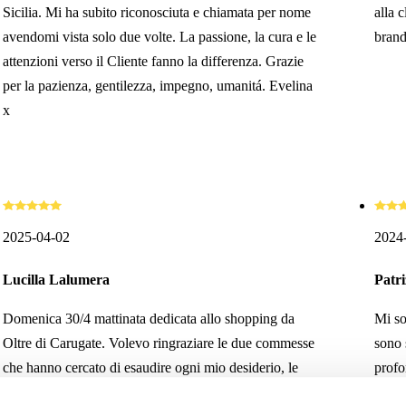
Sicilia. Mi ha subito riconosciuta e chiamata per nome
alla 
avendomi vista solo due volte. La passione, la cura e le
brand
attenzioni verso il Cliente fanno la differenza. Grazie
per la pazienza, gentilezza, impegno, umanitá. Evelina
x
2025-04-02
2024
Lucilla Lalumera
Patri
Domenica 30/4 mattinata dedicata allo shopping da
Mi so
Oltre di Carugate. Volevo ringraziare le due commesse
sono 
che hanno cercato di esaudire ogni mio desiderio, le
profo
ringrazio sopratutto per la pazienza ma anche per la
dispo