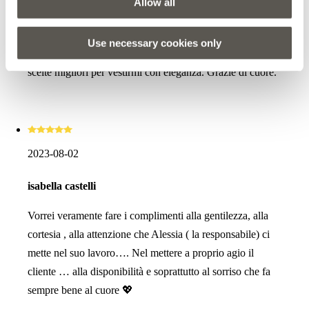
Allow all
Il negozio è super fornito, probabilmente uno dei migliori
negozi della catena in cui sia stata. La gentilissima
Use necessary cookies only
Alessia conosce i miei gusti e mi propone sempre le
scelte migliori per vestirmi con eleganza. Grazie di cuore.
2023-08-02
isabella castelli
Vorrei veramente fare i complimenti alla gentilezza, alla
cortesia , alla attenzione che Alessia ( la responsabile) ci
mette nel suo lavoro…. Nel mettere a proprio agio il
cliente … alla disponibilità e soprattutto al sorriso che fa
sempre bene al cuore 💖