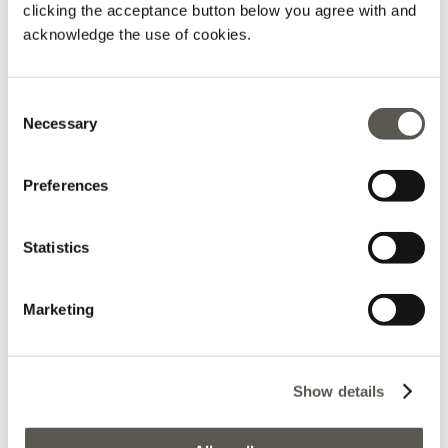
rarità!
clicking the acceptance button below you agree with and
acknowledge the use of cookies.
Consent
2024-06-08
Necessary
Selection
chiara
Preferences
Negozio molto bello. Grazie alla commessa Love che mi
ha aiutato e seguito nelle mie scelte. Gentilissima e
Statistics
sempre sorridente.
Marketing
2024-05-26
Show details
Aurora Guaragni