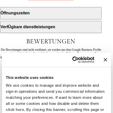
Öffnungszeiten
VerfÜgbare dienstleistungen
BEWERTUNGEN
Die Bewertungen sind nicht verifiziert, sie werden aus dem Google Business Profile
importiert und sind eine Auswahl relevanter 4- oder 5-Sterne-Bewertungen. Es
können auch Bewertungen mit niedrigeren Bewertungen vorhanden sein. Sie können
alle Bewertungen lesen
This website uses cookies
2025-09-19
We use cookies to manage and improve website and
sign-in operations and send you commercial information
Giorgia Misiano
matching your preferences. If want to learn more about
all or some cookies and how disable and delete them
Un ringraziamento speciale ad Alessia, gentilissima, una
click here
. By closing this banner, scrolling this page or