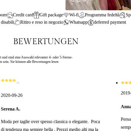
room
Credit card
Gift package
Wi-fi
Programma fedeltà
Sp
disabili
Ritiro e reso in negozio
Whatsapp
deferred payment
BEWERTUNGEN
t und sind eine Auswahl relevanter 4- oder 5-Sterne-
 sein. Sie können alle Bewertungen lesen
2019
2020-09-26
Anna
Serena A.
Perso
Moda per taglie over spesso classica o elegante. Poca
sempr
di tendenza ma sempre bella . Prezzi medio alti ma la