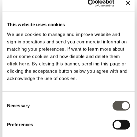
pulizia, e i prodotti. Una commessa, di cui purtroppo non
conosco il nome, nonostante la visibile giovane età, mi ha
aiutata e consigliata nella scelta accurata di ciò che
This website uses cookies
cercavo, e con tanta pazienza e gentilezza, nonostante
We use cookies to manage and improve website and
oramai l'orario di chiusura, siamo riuscite a trovare il
sign-in operations and send you commercial information
tailleur per il matrimonio. Esperienza ottima, tante grazie
matching your preferences. If want to learn more about
alla commessa, e complimenti per gli articoli presenti nel
all or some cookies and how disable and delete them
negozio, tornerò non appena ne avrò l'occasione.
click here
. By closing this banner, scrolling this page or
clicking the acceptance button below you agree with and
acknowledge the use of cookies.
2025-12-28
Consent
Necessary
Selection
Martina Barone
Preferences
Non posso che dare 5 stelle!Le ragazze Rossana e
Tiziana sono state gentilissime e disponibili! Bravissime!!