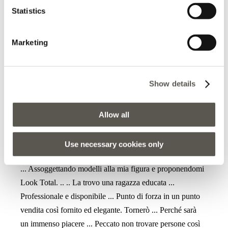
Statistics
Marketing
2025-11-23
Carlotta Castelli
Show details
Oggi ho avuto la splendida occasione di entrare in questo
negozio attratta da alcuni capi esposti molto interessanti.
Allow all
La mia vera fortuna ė stata invece incontrare Tiziana ...
La Mia Commessa del Cuore . Ė entrata in sintonia con
Use necessary cookies only
me senza invadere mai le mie scelte ... Suggerendomi stili
... Assoggettando modelli alla mia figura e proponendomi
Look Total. .. .. La trovo una ragazza educata ...
Professionale e disponibile ... Punto di forza in un punto
vendita così fornito ed elegante. Tornerò ... Perché sarà
un immenso piacere ... Peccato non trovare persone così